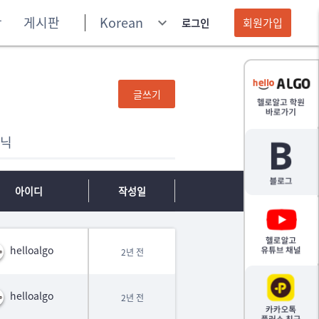
황
게시판
Korean
keyboard_arrow_down
회원가입
로그인
글쓰기
닉
아이디
작성일
helloalgo
2년 전
helloalgo
2년 전