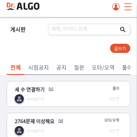
게시판
글쓰기
전체
시험공지
공지
질문
오타/오역
풀이
세 수 연결하기
풀이
[1]
Hong0720
6년 전
2764문제 이상해요
오타/오역
[2]
Hong0720
6년 전