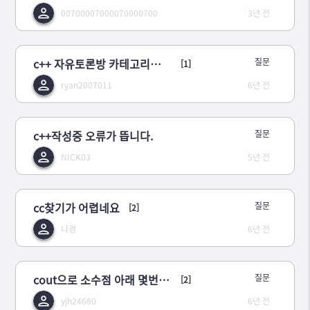
00700007000070000700
3년 전
c++ 자유토론방 카테고리를 만들어주세요.
질문
[1]
ryan2007011
6년 전
c++작성중 오류가 뜹니다.
질문
NICK03
5년 전
cc찾기가 어렵네요
질문
[2]
나경
6년 전
cout으로 소수점 아래 몇번재까지 출력하는 방법
질문
[2]
yjh24680
6년 전