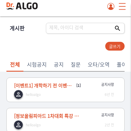
게시판
글쓰기
전체
시험공지
공지
질문
오타/오역
풀이
[이벤트1] 개학하기 전 이벤트 정도는 괜찮잖아? 2편
공지사항
[1]
helloalgo
6년 전
[정보올림피아드 1차대회 특강 안내]
공지사항
helloalgo
2년 전