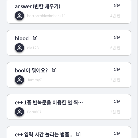
answer (빈칸 체우기)
질문
horrorrobloximback11
4년 전
blood
질문
[3]
dla123
6년 전
bool이 뭐에요?
질문
[3]
Jammy7
3년 전
c++ 1중 반복문을 이용한 별 찍기 - 3 몰르겠어요
질문
For0807
3일 전
c++ 입력 시간 늘리는 법좀..
질문
[1]