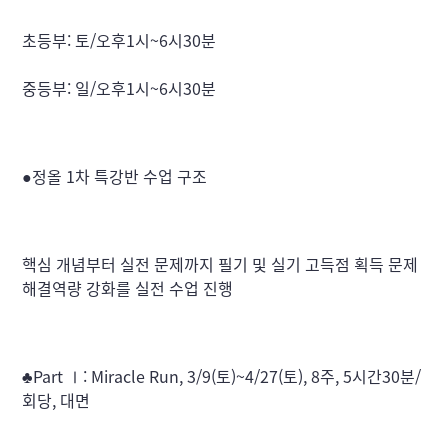
초등부: 토/오후1시~6시30분
중등부: 일/오후1시~6시30분
●정올 1차 특강반 수업 구조
핵심 개념부터 실전 문제까지 필기 및 실기 고득점 획득 문제
해결역량 강화를 실전 수업 진행
♣Part Ⅰ: Miracle Run, 3/9(토)~4/27(토), 8주, 5시간30분/
회당, 대면