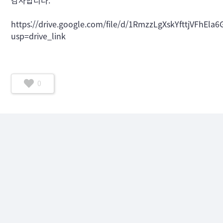
감사합니다. 
https://drive.google.com/file/d/1RmzzLgXskYfttjVFhEl
usp=drive_link
0