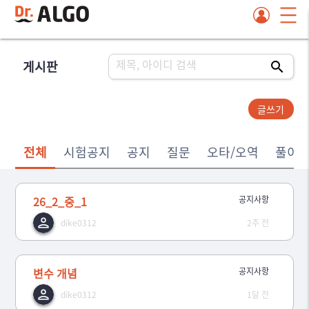
게시판
글쓰기
전체
시험공지
공지
질문
오타/오역
풀이
26_2_중_1
공지사항
dike0312
2주 전
변수 개념
공지사항
dike0312
1달 전