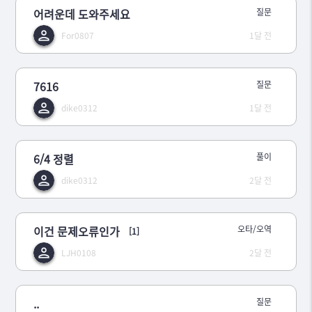
어려운데 도와주세요
질문
For0807
1달 전
7616
질문
dike0312
1달 전
6/4 정렬
풀이
dike0312
2달 전
이건 문제오류인가
오타/오역
[1]
LJH0108
2달 전
..
질문