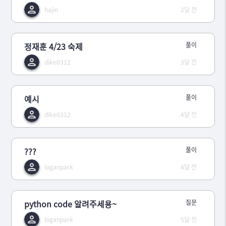
hajin
2달 전
정재훈 4/23 숙제
풀이
dike0312
3달 전
예시
풀이
dike0312
4달 전
???
풀이
loganpark
4달 전
python code 알려주세용~
질문
loganpark
5달 전