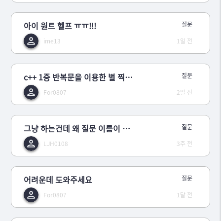
아이 원트 헬프 ㅠㅠ!!!
질문
ime13
1일 전
c++ 1중 반복문을 이용한 별 찍기 - 3 몰르겠어요
질문
For0807
2일 전
그냥 하는건데 왜 질문 이름이 행복인가요?
질문
LJH0108
3주 전
어려운데 도와주세요
질문
For0807
1달 전