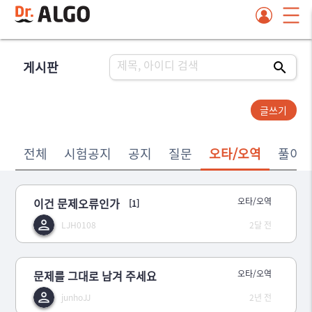
게시판
글쓰기
전체
시험공지
공지
질문
오타/오역
풀이
이건 문제오류인가
오타/오역
[1]
LJH0108
2달 전
문제를 그대로 남겨 주세요
오타/오역
junhoJJ
2년 전