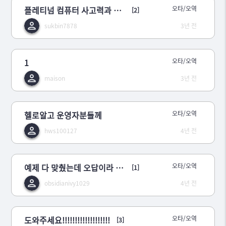
플레티넘 컴퓨터 사고력과 아이디어 3
오타/오역
[2]
sukbin7878
3년 전
1
오타/오역
maison
3년 전
헬로알고 운영자분들께
오타/오역
hws100127
4년 전
예제 다 맞췄는데 오답이라 뜨네요
오타/오역
[1]
obsidianivy1029
4년 전
도와주세요!!!!!!!!!!!!!!!!!!!
오타/오역
[3]