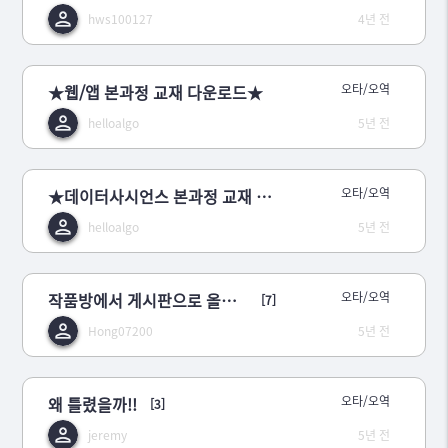
hws100127
4년 전
★웹/앱 본과정 교재 다운로드★
오타/오역
helloalgo
5년 전
★데이터사시언스 본과정 교재 다운로드★
오타/오역
helloalgo
5년 전
작품방에서 게시판으로 올때 버그인가?아니면 이스터에그일까?
오타/오역
[7]
Hong07200
5년 전
왜 틀렸을까!!
오타/오역
[3]
jeremy
5년 전