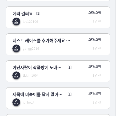
에러 걸러요
오타/오역
[1]
leo120106
3년 전
테스트 케이스를 추가해주세요 (문제에 허점이 있습니다)
오타/오역
gangg2216
3년 전
어떤사람이 작품방에 도배하고 있습니다.
오타/오역
[3]
tkkim1004
3년 전
제목에 비속어를 달지 말아주세요
오타/오역
[2]
junhoJJ
3년 전