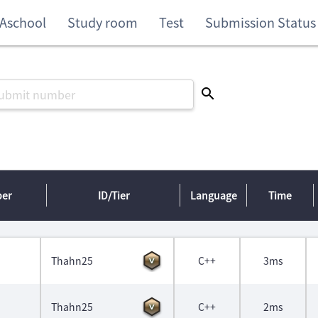
Aschool
Study room
Test
Submission Status
ber
ID/Tier
Language
Time
Thahn25
C++
3ms
Thahn25
C++
2ms