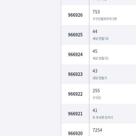
753
966926
구구단을외우자 3번
44
966925
세모 만들기2
45
966924
세모 만들기1
43
966923
네모 만들기
255
966922
구구단
41
966921
두 주사위 던지기
7254
966920