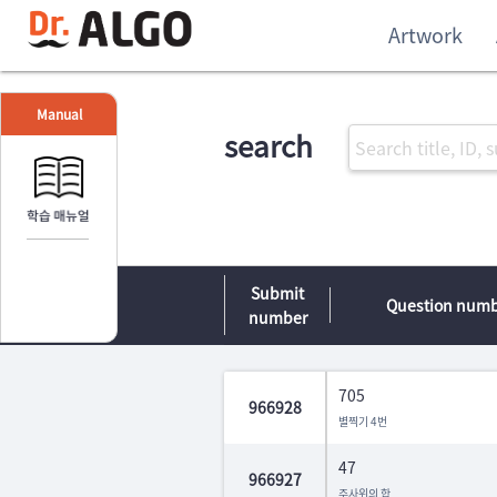
Artwork
Manual
search
Submit
Question num
number
705
966928
별찍기 4번
47
966927
주사위의 합