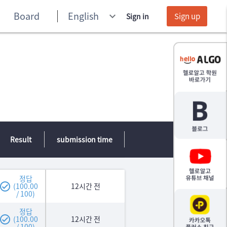
Board
English
keyboard_arrow_down
Sign up
Sign in
Result
submission time
정답
(100.00
12시간 전
/ 100)
정답
(100.00
12시간 전
/ 100)