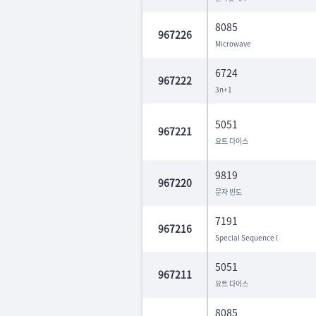
8085
967226
Microwave
6724
967222
3n+1
5051
967221
요트 다이스
9819
967220
문자 빈도
7191
967216
Special Sequence I
5051
967211
요트 다이스
8085