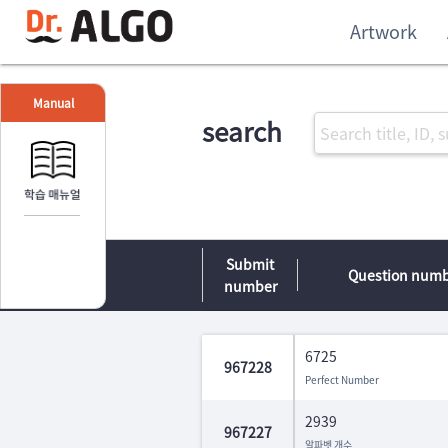
Artwork
Manual
search
Submit
Question num
number
6725
967228
Perfect Number
2939
967227
알파벳 개수