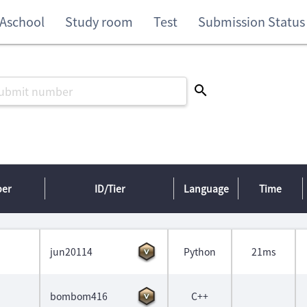
Aschool
Study room
Test
Submission Status
ber
ID/Tier
Language
Time
jun20114
Python
21ms
bombom416
C++