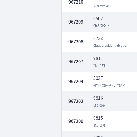
967210
Microwave
6502
967209
Ch.8 함수 - 4
6723
967208
Class president election
9817
967207
제곱 필터
5037
967204
공백이 있는 문자열 입출력
9816
967202
점수 상승
9815
967200
평균 합격