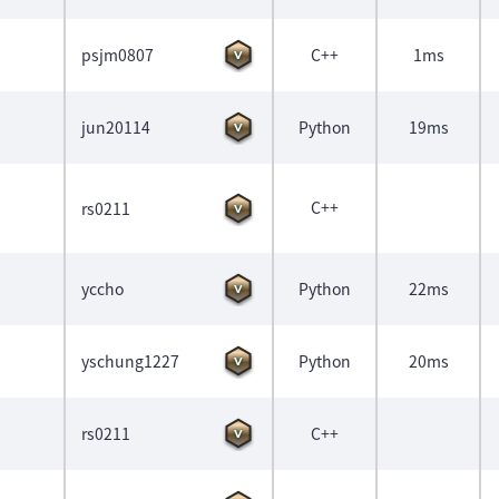
psjm0807
C++
1ms
jun20114
Python
19ms
C++
rs0211
yccho
Python
22ms
yschung1227
Python
20ms
rs0211
C++