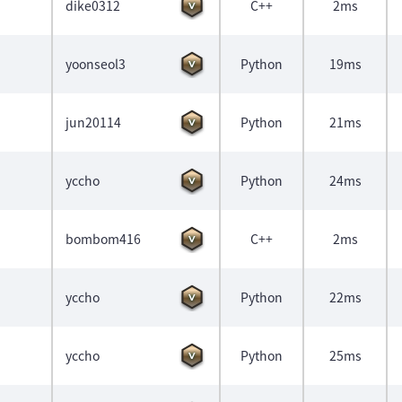
dike0312
C++
2ms
yoonseol3
Python
19ms
jun20114
Python
21ms
yccho
Python
24ms
bombom416
C++
2ms
yccho
Python
22ms
yccho
Python
25ms