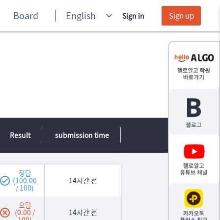
Board
English
keyboard_arrow_down
Sign up
Sign in
Result
submission time
정답
(100.00
14시간 전
/ 100)
오답
(0.00 /
14시간 전
100)