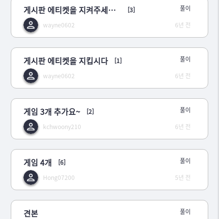
게시판 에티켓을 지켜주세요!!!
풀이
[3]
wayne0602
6년 전
게시판 에티켓을 지킵시다
풀이
[1]
wayne0602
6년 전
게임 3개 추가요~
풀이
[2]
kchwoony210
6년 전
게임 4개
풀이
[6]
Hong07200
5년 전
견본
풀이