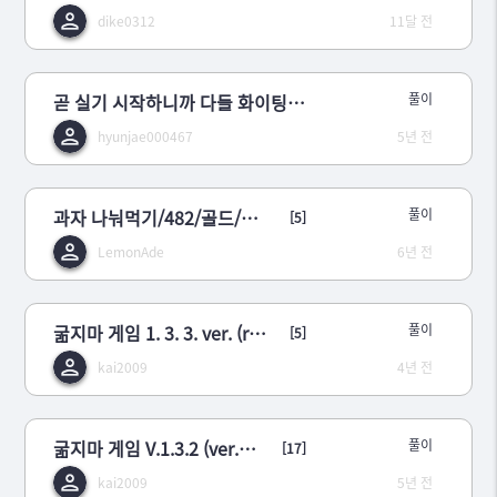
dike0312
11달 전
곧 실기 시작하니까 다들 화이팅 하셈!
풀이
hyunjae000467
5년 전
과자 나눠먹기/482/골드/출석부(?)
풀이
[5]
LemonAde
6년 전
굶지마 게임 1. 3. 3. ver. (remixed by kai2009)
풀이
[5]
kai2009
4년 전
굶지마 게임 V.1.3.2 (ver.Korean+철기시대)
풀이
[17]
kai2009
5년 전